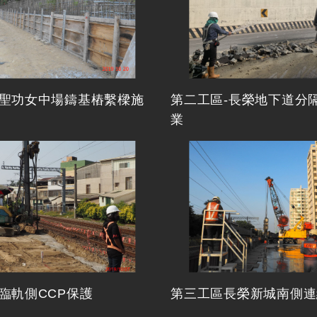
-聖功女中場鑄基樁繫樑施
第二工區-長榮地下道分
業
臨軌側CCP保護
第三工區長榮新城南側連