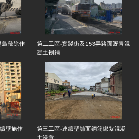
隔島敲除作
第二工區-實踐街及153弄路面瀝青混
凝土刨鋪
續壁施作
第三工區-連續壁舖面鋼筋綁紮混凝
土澆置