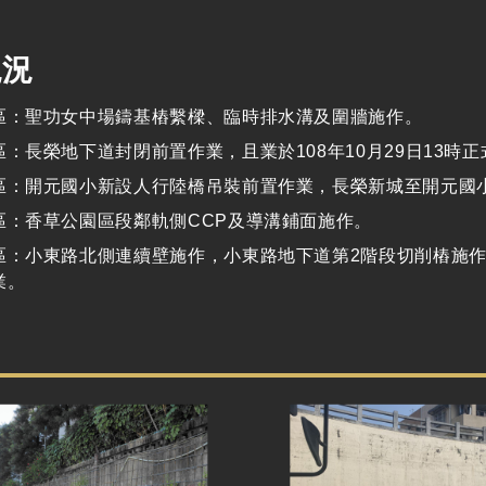
現況
區：聖功女中場鑄基樁繫樑、臨時排水溝及圍牆施作。
區：長榮地下道封閉前置作業，且業於108年10月29日13時
區：開元國小新設人行陸橋吊裝前置作業，長榮新城至開元國
區：香草公園區段鄰軌側CCP及導溝鋪面施作。
區：小東路北側連續壁施作，小東路地下道第2階段切削樁施作
業。