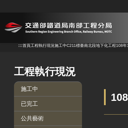
跳到主要內容
:::
:::
首頁
工程執行現況
施工中
C211標臺南北段地下化工程
108
工程執行現況
施工中
10
已完工
公共藝術