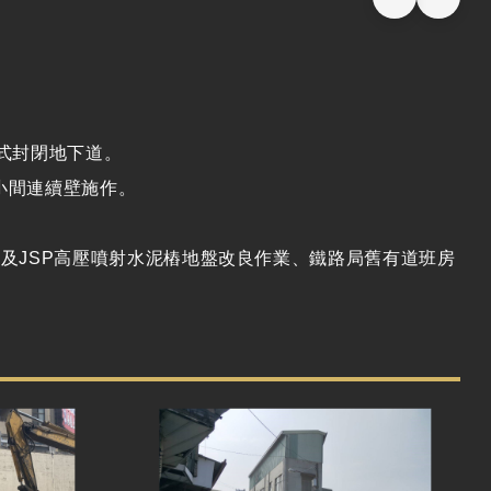
正式封閉地下道。
小間連續壁施作。
及JSP高壓噴射水泥樁地盤改良作業、鐵路局舊有道班房