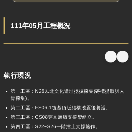
111年05月工程概況
執行現況
第一工區：N26以北文化遺址挖掘採集(磚構提取與人
骨採集)。
第二工區：FS06-1筏基頂版結構澆置後養護。
第三工區：CS08穿堂層版支撐架組立。
第四工區：S22~S26一階擋土支撐施作。