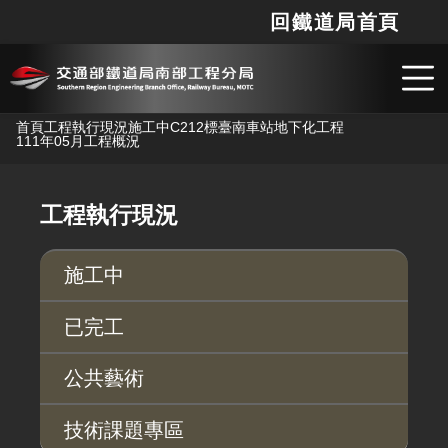
回鐵道局首頁
網站
搜
跳到主要內容
首頁
工程執行現況
施工中
C212標臺南車站地下化工程
111年05月工程概況
工程執行現況
施工中
已完工
公共藝術
技術課題專區