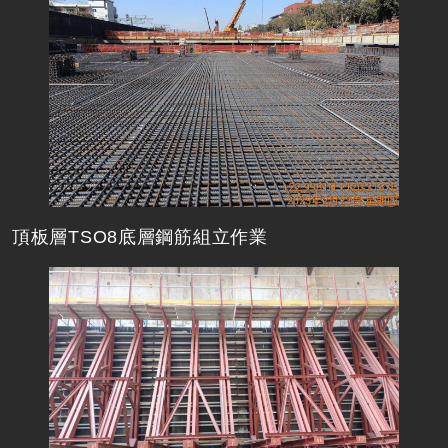
頂板層TSO8底層鋼筋組立作業