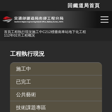
回鐵道局首頁
網站
搜
跳到主要內容
首頁
工程執行現況
施工中
C212標臺南車站地下化工程
112年02月工程概況
工程執行現況
施工中
已完工
公共藝術
技術課題專區