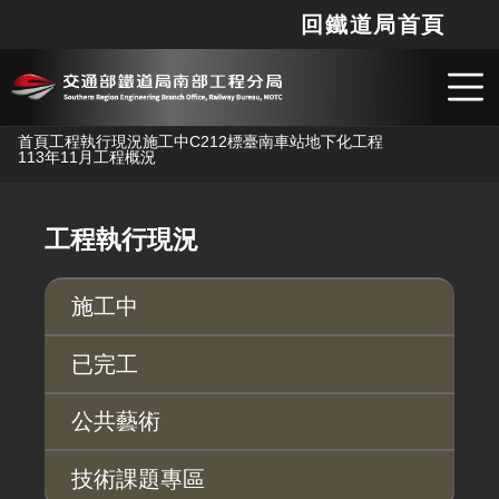
回鐵道局首頁
網站
搜
跳到主要內容
首頁
工程執行現況
施工中
C212標臺南車站地下化工程
113年11月工程概況
工程執行現況
施工中
已完工
公共藝術
技術課題專區