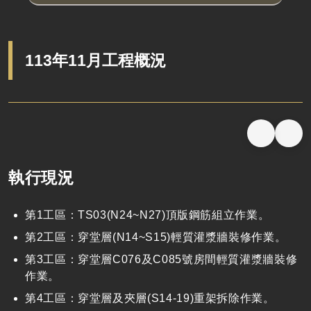
113年11月工程概況
執行現況
第
1
工區：
TS03(N24~N27)
頂版鋼筋組立作業。
第
2
工區：穿堂層
(N14~S15)
輕質灌漿牆裝修作業。
第
3
工區：穿堂層
C076
及
C085
號房間輕質灌漿牆裝修
作業。
第
4
工區：穿堂層及夾層
(S14-19)
重架拆除作業。