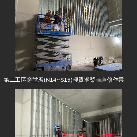
第二工區穿堂層(N14~S15)輕質灌漿牆裝修作業。