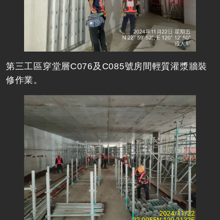
第三工區穿堂層C076及C085號房間輕質灌漿牆裝
修作業。