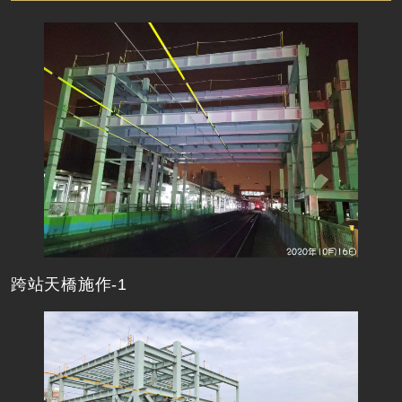
跨站天橋施作-1