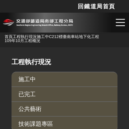
回鐵道局首頁
網站
搜
跳到主要內容
首頁
工程執行現況
施工中
C212標臺南車站地下化工程
109年10月工程概況
工程執行現況
施工中
已完工
公共藝術
技術課題專區