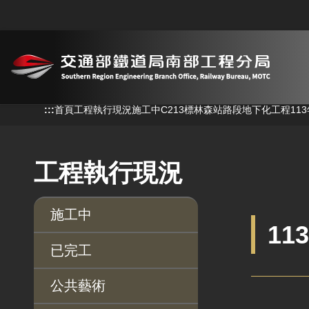
跳到主要內容
:::
:::
首頁
工程執行現況
施工中
C213標林森站路段地下化工程
11
工程執行現況
施工中
11
已完工
公共藝術