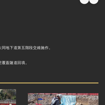
大同地下道第五階段交維施作。
挖覆蓋隧道回填。