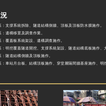
現況
區：支撐系統拆除、隧道結構側牆、頂板及頂板防水膜施作。
區：遺構移置及調查作業。
區：覆蓋板系統架設、遺構調查施作。
區：明挖覆蓋隧道開挖、支撐系統架設、隧道結構底板施作、
區：隧道結構側牆及頂板施作。
區：車站月台板、結構頂板施作、穿堂層隔間牆基座施作、明