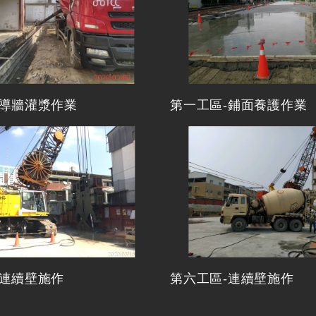
-導牆灌漿作業
第一工區-鋪面養護作業
-連續壁施作
第六工區-連續壁施作