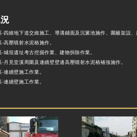
現況
區
-
四維地下道交維施工、導溝鋪面及沉澱池施作、圍籬架設、
區
-
高壓噴射水泥樁施作。
區
-
城垣遺址考古挖掘作業、建物拆除作業。
區
-
月見堂溪周圍及連續壁壁邊高壓噴射水泥樁補強施作。
區
-
連續壁施工作業。
區
-
連續壁施工作業。