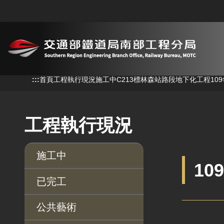
跳到主要內容
:::
:::
首頁
工程執行現況
施工中
C213標林森站路段地下化工程
10
工程執行現況
施工中
10
已完工
公共藝術