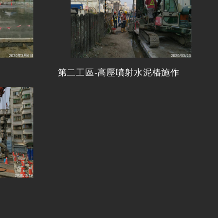
第二工區-高壓噴射水泥樁施作