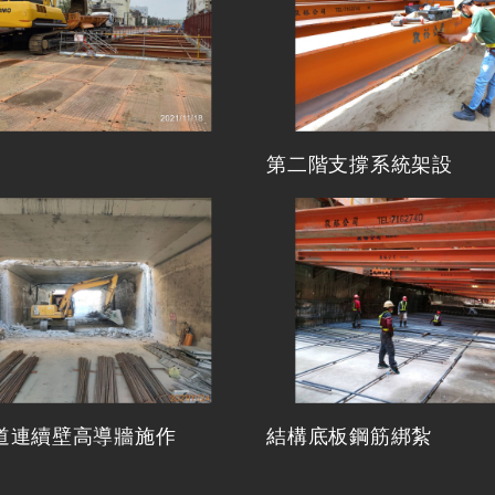
第二階支撐系統架設
道連續壁高導牆施作
結構底板鋼筋綁紮