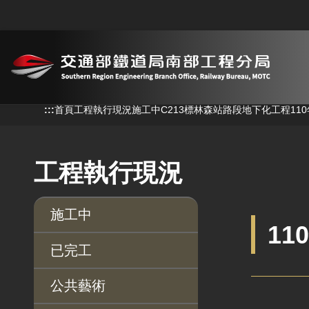
跳到主要內容
:::
:::
首頁
工程執行現況
施工中
C213標林森站路段地下化工程
11
工程執行現況
施工中
11
已完工
公共藝術