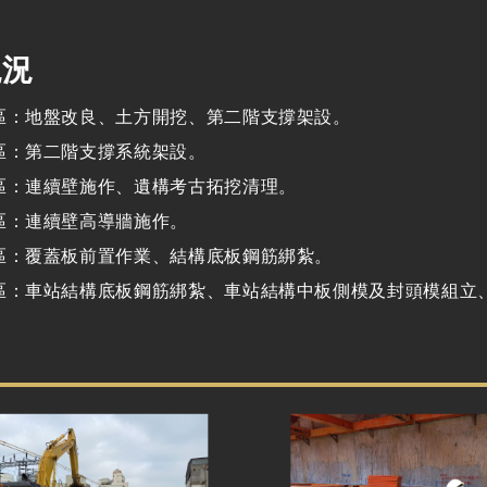
現況
區：地盤改良、土方開挖、第二階支撐架設。
區：第二階支撐系統架設。
區：連續壁施作、遺構考古拓挖清理。
區：連續壁高導牆施作。
區：覆蓋板前置作業、結構底板鋼筋綁紮。
區：車站結構底板鋼筋綁紮、車站結構中板側模及封頭模組立