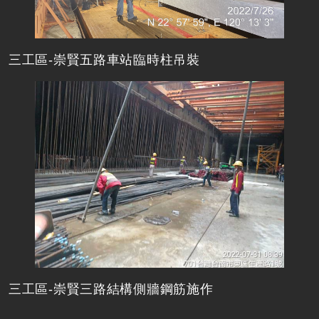
三工區-崇賢五路車站臨時柱吊裝
三工區-崇賢三路結構側牆鋼筋施作