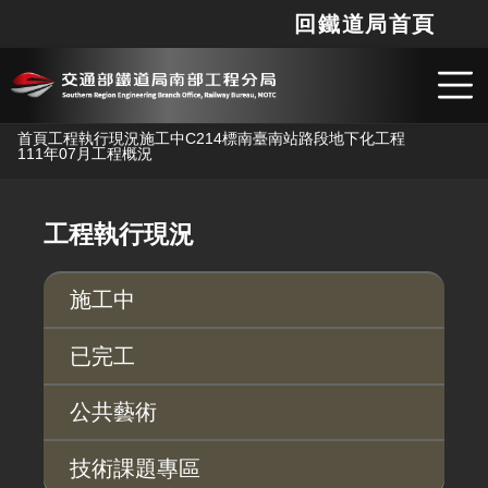
回鐵道局首頁
網站
搜
跳到主要內容
首頁
工程執行現況
施工中
C214標南臺南站路段地下化工程
111年07月工程概況
工程執行現況
施工中
已完工
公共藝術
技術課題專區