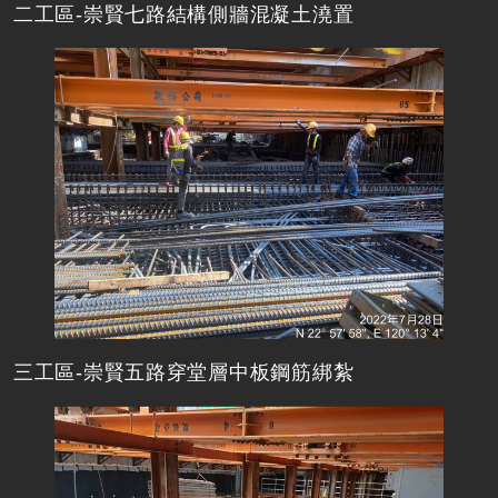
二工區-崇賢七路結構側牆混凝土澆置
三工區-崇賢五路穿堂層中板鋼筋綁紮