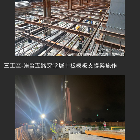
三工區-崇賢五路穿堂層中板模板支撐架施作