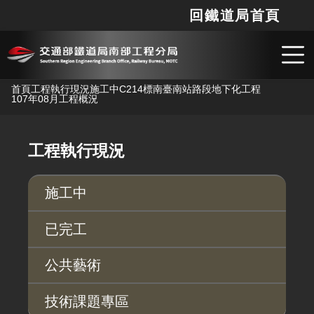
回鐵道局首頁
網站
搜
跳到主要內容
首頁
工程執行現況
施工中
C214標南臺南站路段地下化工程
107年08月工程概況
工程執行現況
施工中
已完工
公共藝術
技術課題專區