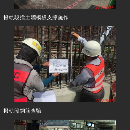
撥軌段擋土牆模板支撐施作
撥軌段鋼筋查驗