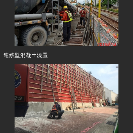
連續壁混凝土澆置