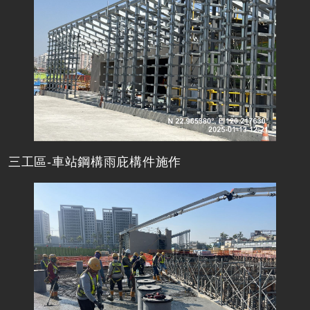
三工區-車站鋼構雨庇構件施作