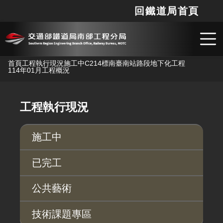
回鐵道局首頁
網站
搜
跳到主要內容
首頁
工程執行現況
施工中
C214標南臺南站路段地下化工程
114年01月工程概況
工程執行現況
施工中
已完工
公共藝術
技術課題專區