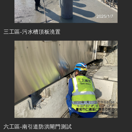
三工區-污水槽頂板澆置
六工區-南引道防洪閘門測試