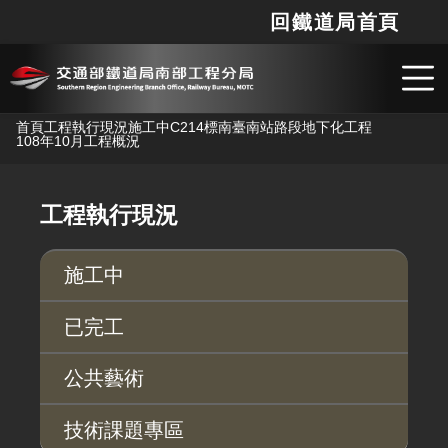
回鐵道局首頁
網站
搜
跳到主要內容
首頁
工程執行現況
施工中
C214標南臺南站路段地下化工程
108年10月工程概況
工程執行現況
施工中
已完工
公共藝術
技術課題專區