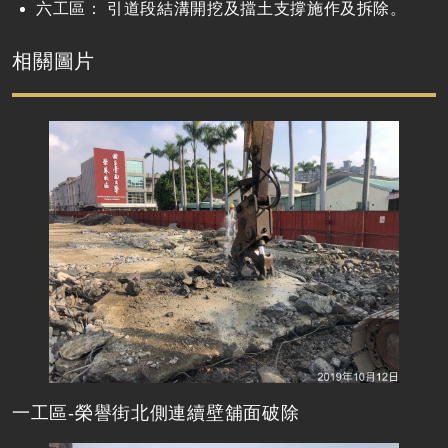
六工區： 引道段結溝開挖及擋土支撐施作及拆除。
相關圖片
一工區-榮譽街北側連續壁舖面破除