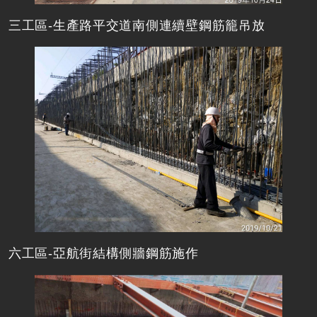
三工區-生產路平交道南側連續壁鋼筋籠吊放
六工區-亞航街結構側牆鋼筋施作