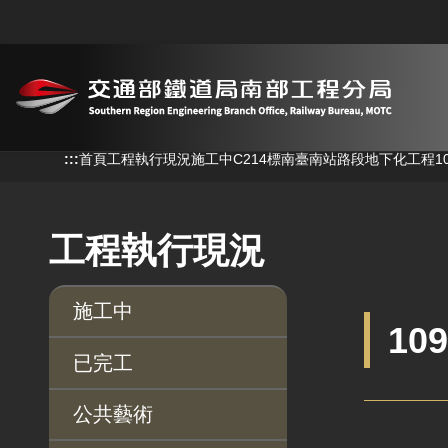
跳到主要內容
:::
:::
首頁
工程執行現況
施工中
C214標南臺南站路段地下化工程
1
工程執行現況
施工中
10
已完工
公共藝術