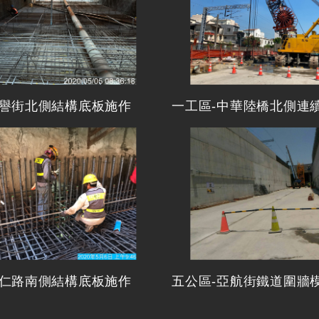
榮譽街北側結構底板施作
一工區-中華陸橋北側連
保仁路南側結構底板施作
五公區-亞航街鐵道圍牆