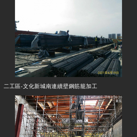
二工區-文化新城南連續壁鋼筋籠加工