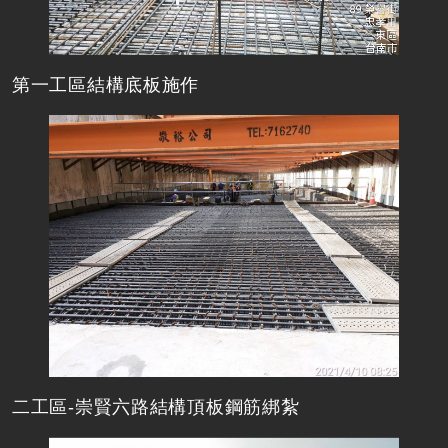
第一工區結構底板施作
二工區-崇賢六路結構頂板鋼筋綁紮