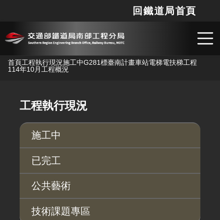
回鐵道局首頁
網站
搜
跳到主要內容
首頁
工程執行現況
施工中
G281標臺南計畫車站電梯電扶梯工程
114年10月工程概況
工程執行現況
施工中
已完工
公共藝術
技術課題專區