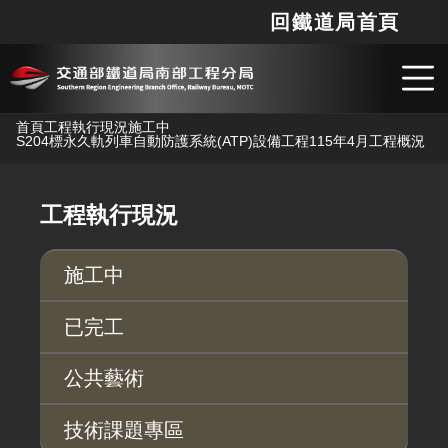
回鐵道局首頁
網站
搜
跳到主要內容
首頁
工程執行現況
施工中
S204標永久軌列車自動防護系統(ATP)設備工程
115年4月工程概況
工程執行現況
施工中
已完工
公共藝術
技術課題專區