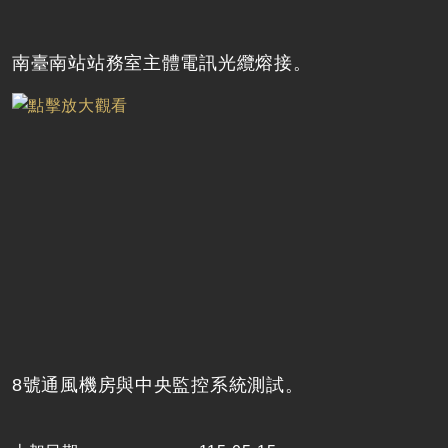
南臺南站站務室主體電訊光纜熔接。
8號通風機房與中央監控系統測試。