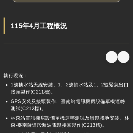
115年4月工程概況
執行現況：
1
號抽水站天線安裝、
1
、
2
號抽水站及
1
、
2
號緊急出口
接頭製作
(C211
標
)
。
GPS
安裝及接頭製作、臺南站電訊機房設備單機運轉
測試
(C212
標
)
。
林森站電訊機房設備單機運轉測試及饋纜接地安裝、林
森
-
臺南隧道段漏波電纜接頭製作
(C213
標
)
。