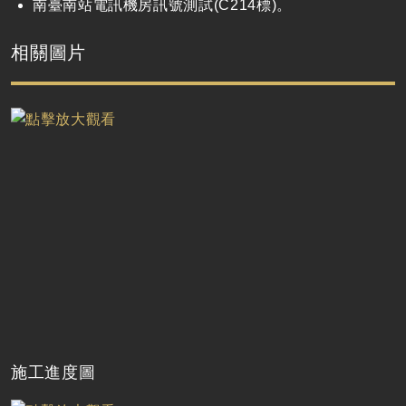
南臺南站
電訊機房訊號測試
(C214
標
)
。
相關圖片
施工進度圖