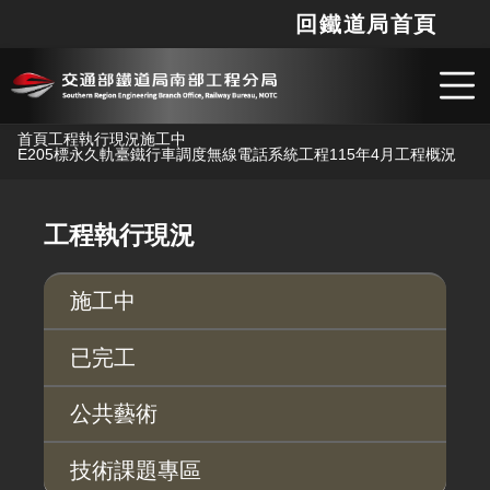
回鐵道局首頁
網站
搜
跳到主要內容
首頁
工程執行現況
施工中
E205標永久軌臺鐵行車調度無線電話系統工程
115年4月工程概況
工程執行現況
施工中
已完工
公共藝術
技術課題專區