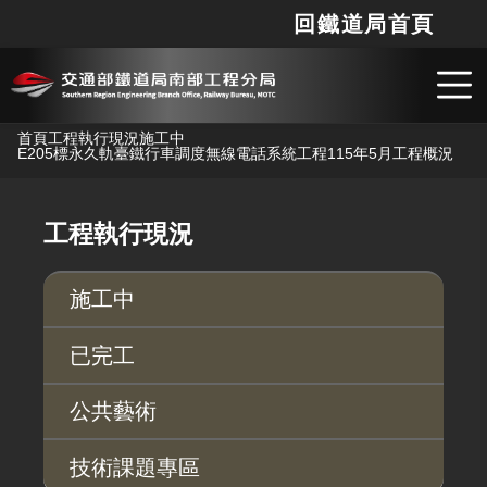
回鐵道局首頁
網站
搜
跳到主要內容
首頁
工程執行現況
施工中
E205標永久軌臺鐵行車調度無線電話系統工程
115年5月工程概況
工程執行現況
施工中
已完工
公共藝術
技術課題專區