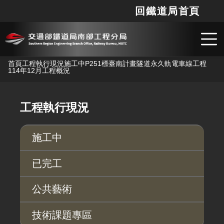
回鐵道局首頁
網站
搜
跳到主要內容
首頁
工程執行現況
施工中
P251標臺南計畫隧道永久軌電車線工程
114年12月工程概況
工程執行現況
施工中
已完工
公共藝術
技術課題專區