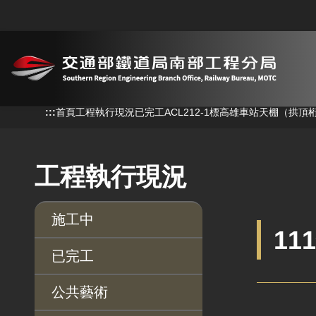
跳到主要內容
:::
:::
首頁
工程執行現況
已完工
ACL212-1標高雄車站天棚（拱頂
工程執行現況
施工中
11
已完工
公共藝術