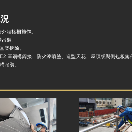
現況
機房外牆格柵施作。
構吊裝。
滿堂架拆除。
區、E2 區鋼構銲接、防火漆噴塗、造型天花、屋頂版與側包板
鋼構吊裝。