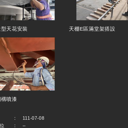
造型天花安裝
天棚E區滿堂架搭設
鋼構噴漆
:
111-07-08
位
:
--