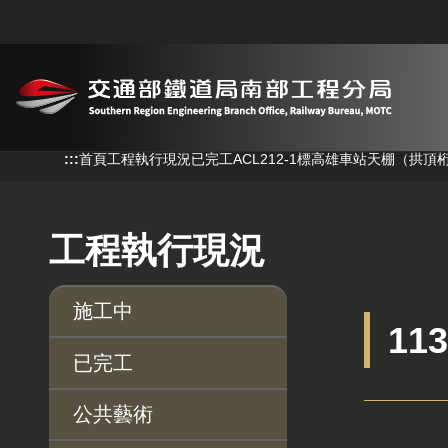
跳到主要內容
:::
:::
首頁
工程執行現況
已完工
ACL212-1標高雄車站天棚（拱頂
工程執行現況
施工中
11
已完工
公共藝術