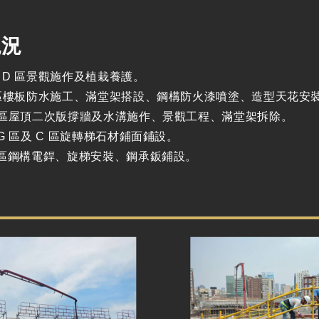
現況
、D 區景觀施作及植栽養護。
I 區樓板防水施工、滿堂架搭設、鋼構防火漆噴塗、造型天花
H 區屋頂二次版撐牆及水溝施作、景觀工程、滿堂架拆除。
-G 區及 C 區旋轉梯石材鋪面鋪設。
K 區鋼構電銲、旋梯安裝、鋼承鈑鋪設。