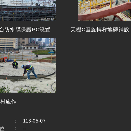
花台防水膜保護PC澆置
天棚C區旋轉梯地磚鋪設
石材施作
:
113-05-07
位
:
--