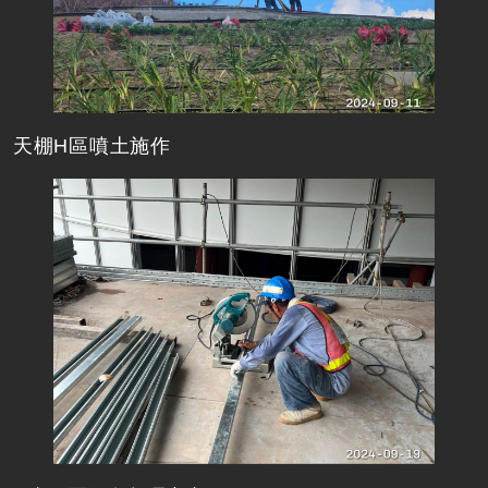
天棚H區噴土施作