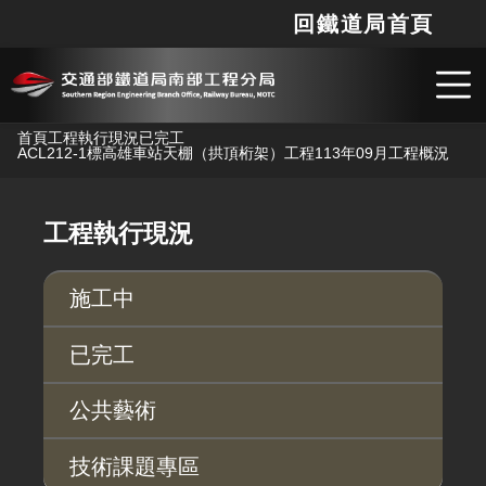
回鐵道局首頁
網站
搜
跳到主要內容
首頁
工程執行現況
已完工
ACL212-1標高雄車站天棚（拱頂桁架）工程
113年09月工程概況
工程執行現況
施工中
已完工
公共藝術
技術課題專區