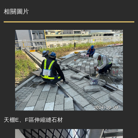
相關圖片
天棚E、F區伸縮縫石材