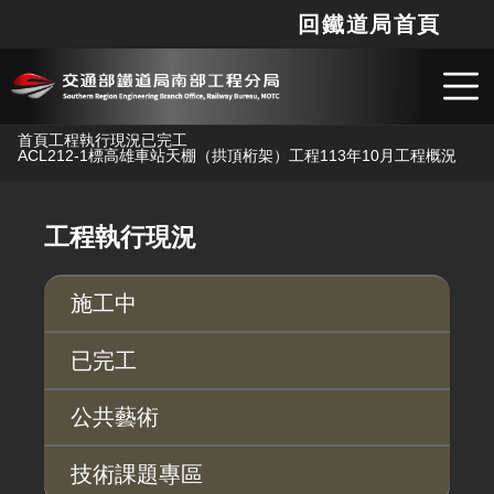
回鐵道局首頁
網站
搜
跳到主要內容
首頁
工程執行現況
已完工
ACL212-1標高雄車站天棚（拱頂桁架）工程
113年10月工程概況
工程執行現況
施工中
已完工
公共藝術
技術課題專區