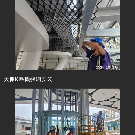
天棚K區擴張網安裝