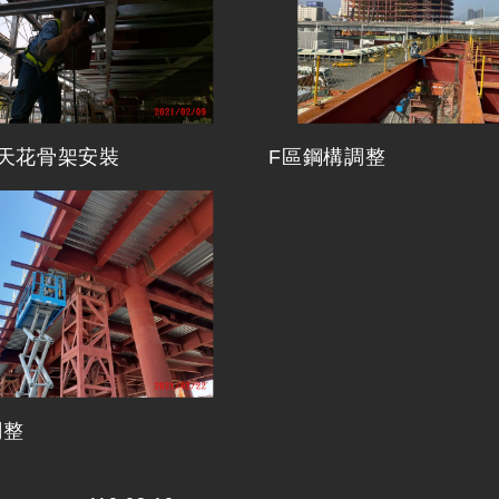
架天花骨架安裝
F區鋼構調整
調整