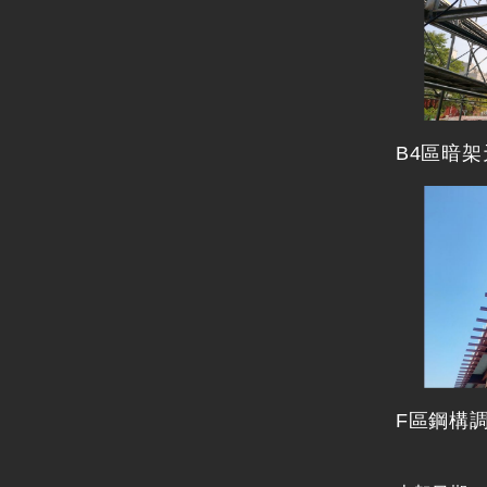
B4區暗
F區鋼構