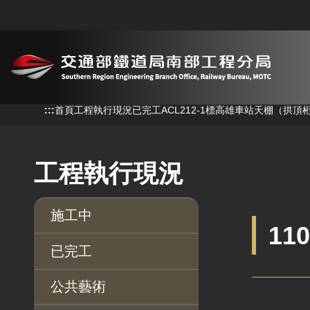
跳到主要內容
:::
:::
首頁
工程執行現況
已完工
ACL212-1標高雄車站天棚（拱頂
工程執行現況
施工中
11
已完工
公共藝術