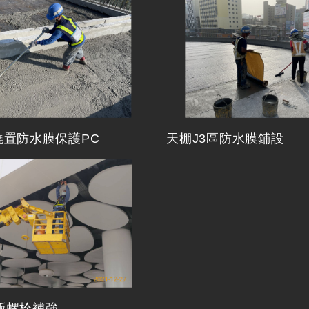
澆置防水膜保護PC
天棚J3區防水膜鋪設
版螺栓補強