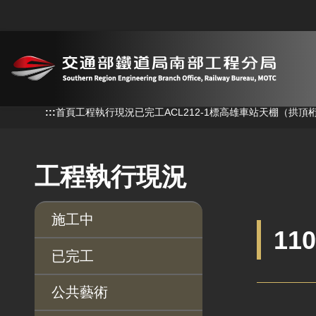
跳到主要內容
:::
首頁
工程執行現況
已完工
ACL212-1標高雄車站天棚（拱頂
工程執行現況
施工中
11
已完工
公共藝術