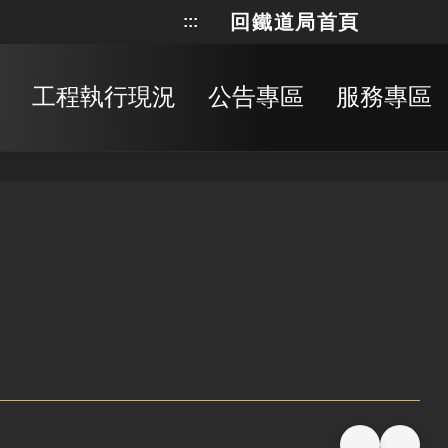
回鐵道局首頁
:::
網站地
搜
工程執行現況
公告專區
服務專區