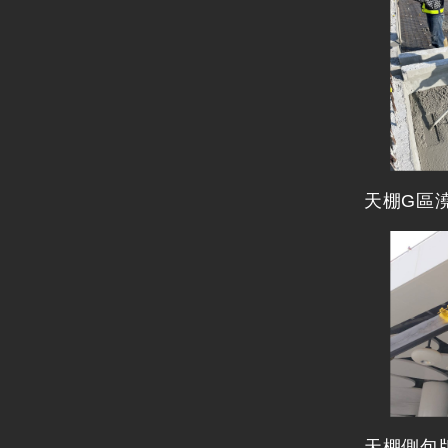
天棚G區
天棚側包