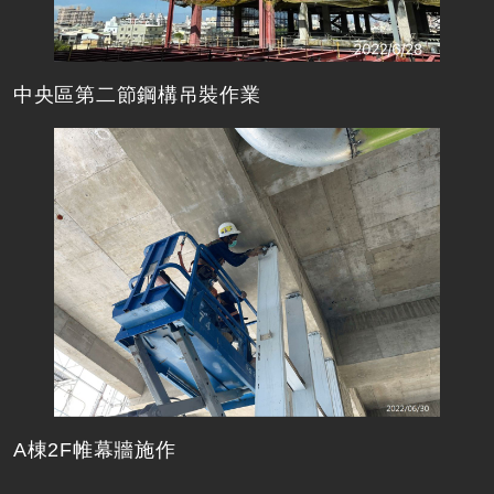
中央區第二節鋼構吊裝作業
A棟2F帷幕牆施作