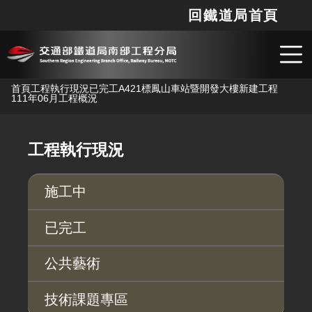
回鐵道局首頁
網站
搜
跳到主要內容
首頁
工程執行現況
已完工
A421標鳳山車站暨開發大樓新建工程
111年06月工程概況
工程執行現況
施工中
已完工
公共藝術
技術課題專區