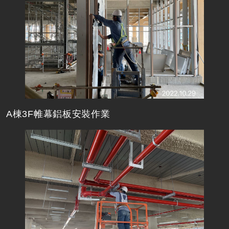
A棟3F帷幕鋁板安裝作業