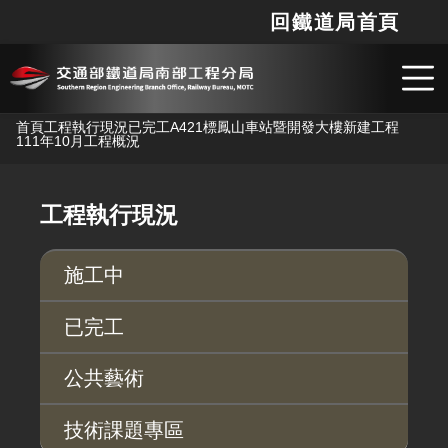
回鐵道局首頁
網站
搜
跳到主要內容
首頁
工程執行現況
已完工
A421標鳳山車站暨開發大樓新建工程
111年10月工程概況
工程執行現況
施工中
已完工
公共藝術
技術課題專區