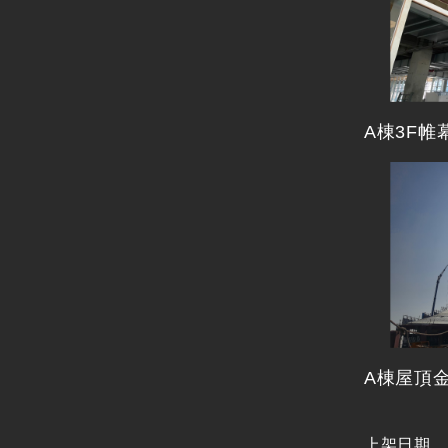
A棟3F
A棟屋頂
上架日期