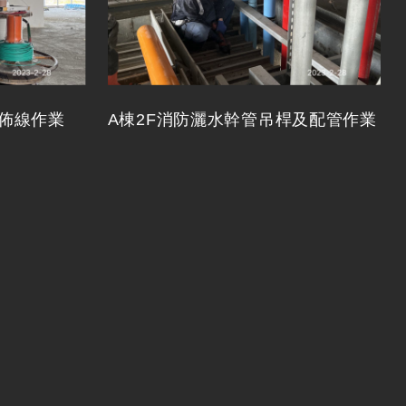
統佈線作業
A棟2F消防灑水幹管吊桿及配管作業