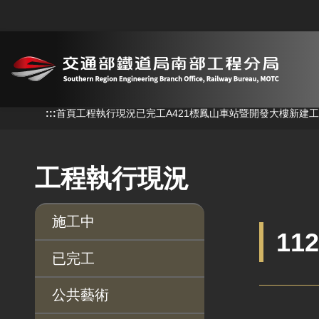
跳到主要內容
:::
:::
首頁
工程執行現況
已完工
A421標鳳山車站暨開發大樓新建
工程執行現況
施工中
11
已完工
公共藝術