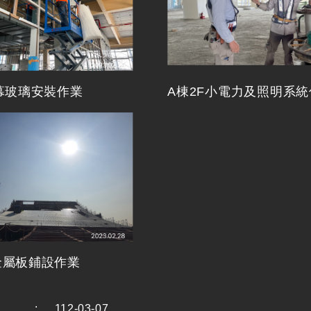
帷幕玻璃安裝作業
A棟2F小電力及照明系
金屬板鋪設作業
:
112-03-07