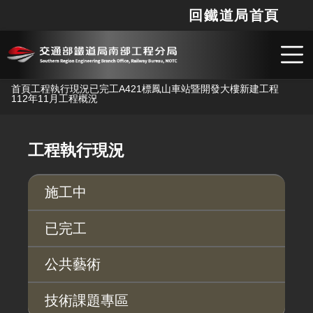
回鐵道局首頁
網站
搜
跳到主要內容
首頁
工程執行現況
已完工
A421標鳳山車站暨開發大樓新建工程
112年11月工程概況
工程執行現況
施工中
已完工
公共藝術
技術課題專區