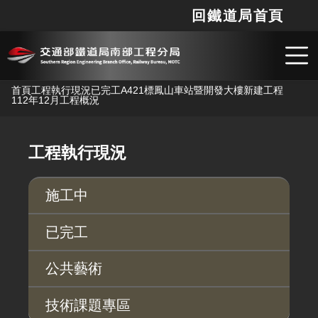
回鐵道局首頁
網站
搜
跳到主要內容
首頁
工程執行現況
已完工
A421標鳳山車站暨開發大樓新建工程
112年12月工程概況
工程執行現況
施工中
已完工
公共藝術
技術課題專區