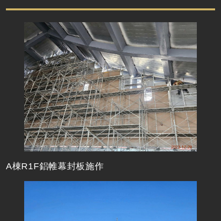
A棟R1F鋁帷幕封板施作