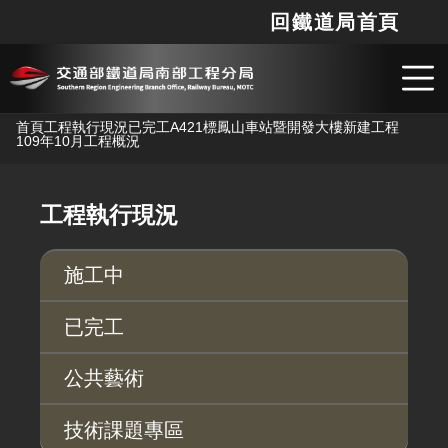
回鐵道局首頁
網站
搜
跳到主要內容
首頁
工程執行現況
已完工
A421標鳳山車站暨開發大樓新建工程
109年10月工程概況
工程執行現況
施工中
已完工
公共藝術
技術課題專區