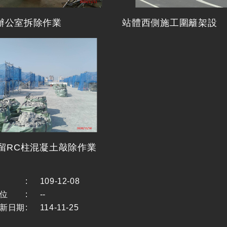
辦公室拆除作業
站體西側施工圍籬架設
預留RC柱混凝土敲除作業
:
109-12-08
位
:
--
新日期
:
114-11-25