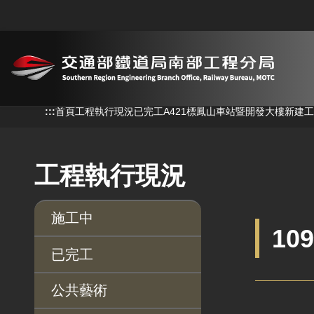
跳到主要內容
:::
:::
首頁
工程執行現況
已完工
A421標鳳山車站暨開發大樓新建
工程執行現況
施工中
10
已完工
公共藝術