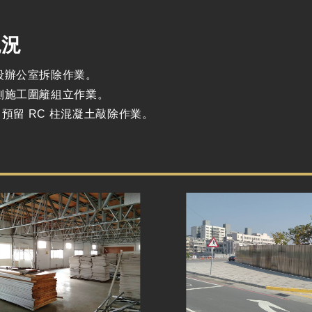
現況
段辦公室拆除作業。
側施工圍籬組立作業。
F 預留 RC 柱混凝土敲除作業。