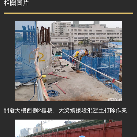
相關圖片
開發大樓西側2樓板、大梁續接段混凝土打除作業