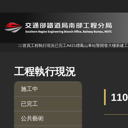
跳到主要內容
:::
:::
首頁
工程執行現況
已完工
A421標鳳山車站暨開發大樓新建
工程執行現況
施工中
11
已完工
公共藝術