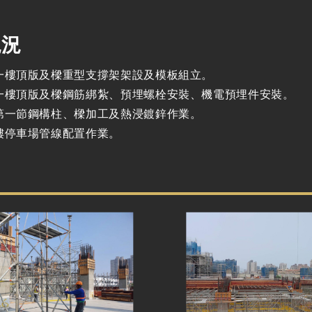
現況
一樓頂版及樑重型支撐架架設及模板組立。
一樓頂版及樑鋼筋綁紮、預埋螺栓安裝、機電預埋件安裝。
第一節鋼構柱、樑加工及熱浸鍍鋅作業。
樓停車場管線配置作業。