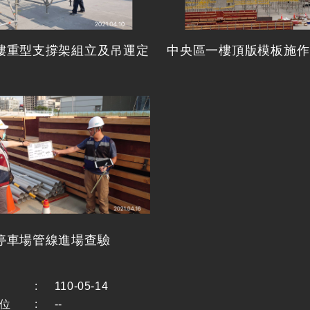
樓重型支撐架組立及吊運定
中央區一樓頂版模板施作
停車場管線進場查驗
:
110-05-14
位
:
--