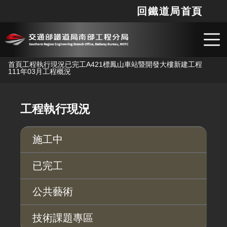
回鐵道局首頁
網站
搜
跳到主要內容
首頁
工程執行現況
已完工
A421標鳳山車站暨開發大樓新建工程
111年03月工程概況
工程執行現況
施工中
已完工
公共藝術
技術課題專區