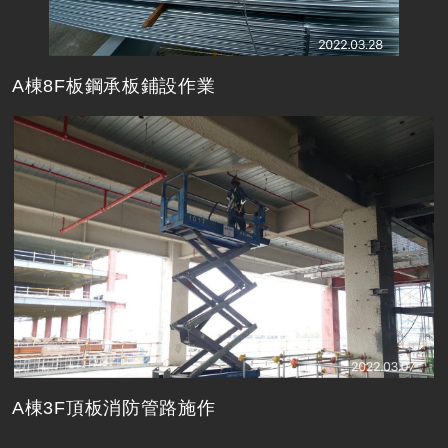
A棟8F板鋼承板鋪設作業
A棟3F頂板消防管路施作