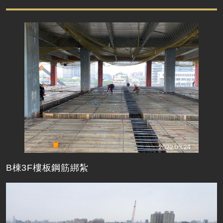
B棟3F樓板鋼筋綁紮