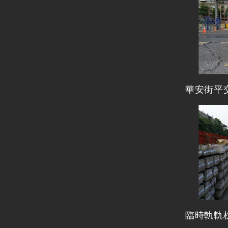
華安街平
臨時軌軌