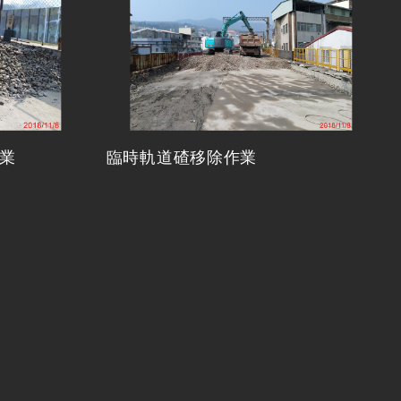
業
臨時軌道碴移除作業