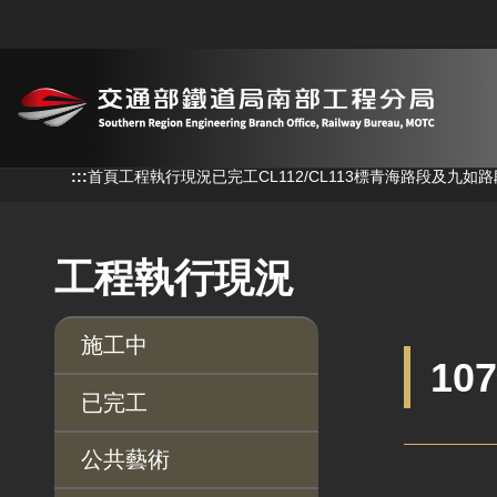
跳到主要內容
:::
:::
首頁
工程執行現況
已完工
CL112/CL113標青海路段及九
工程執行現況
施工中
10
已完工
公共藝術