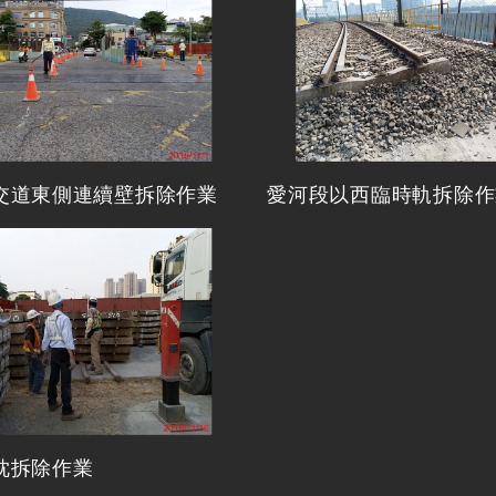
交道東側連續壁拆除作業
愛河段以西臨時軌拆除作
枕拆除作業