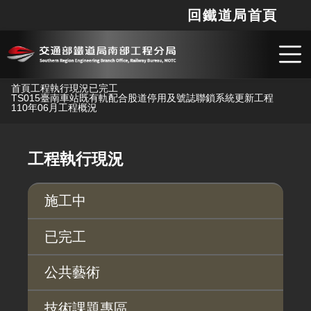
回鐵道局首頁
網站
搜
跳到主要內容
首頁
工程執行現況
已完工
TS015臺南車站既有軌配合股道停用及號誌聯鎖系統更新工程
110年06月工程概況
工程執行現況
施工中
已完工
公共藝術
技術課題專區