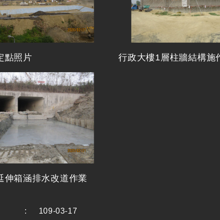
定點照片
行政大樓1層柱牆結構施
延伸箱涵排水改道作業
:
109-03-17