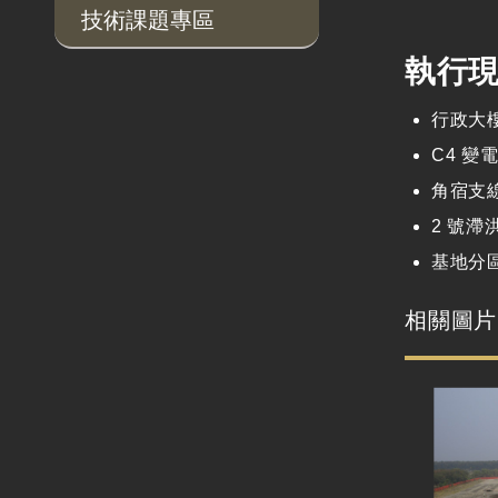
技術課題專區
執行
行政大樓
C4 變
角宿支
2 號
基地分
相關圖片