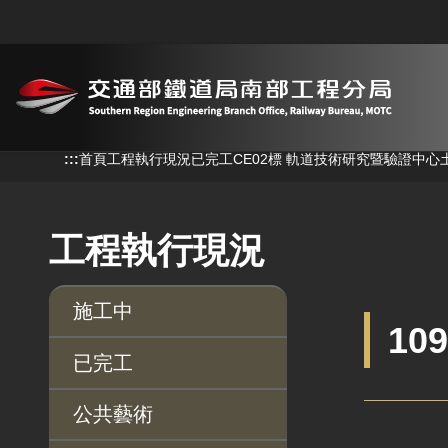
跳到主要內容
:::
:::
首頁
工程執行現況
已完工
CE02標 軌道技術研究暨驗證中心
工程執行現況
施工中
10
已完工
公共藝術