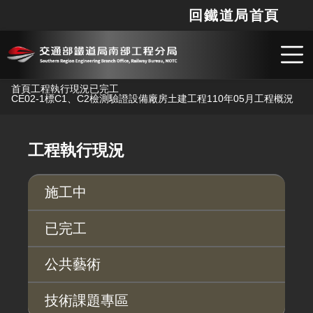
回鐵道局首頁
網站
搜
跳到主要內容
首頁
工程執行現況
已完工
CE02-1標C1、C2檢測驗證設備廠房土建工程
110年05月工程概況
工程執行現況
施工中
已完工
公共藝術
技術課題專區