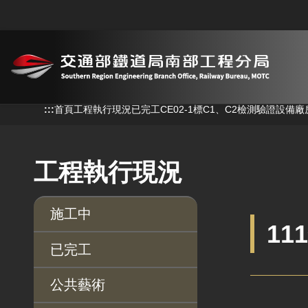
跳到主要內容
:::
:::
首頁
工程執行現況
已完工
CE02-1標C1、C2檢測驗證設備
工程執行現況
施工中
11
已完工
公共藝術