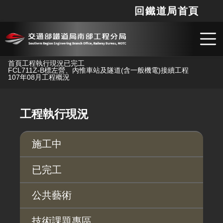
回鐵道局首頁
網站
搜
跳到主要內容
首頁
工程執行現況
已完工
FCL711Z-B標左營、內惟車站及隧道(含一般機電)接續工程
107年08月工程概況
工程執行現況
施工中
已完工
公共藝術
技術課題專區