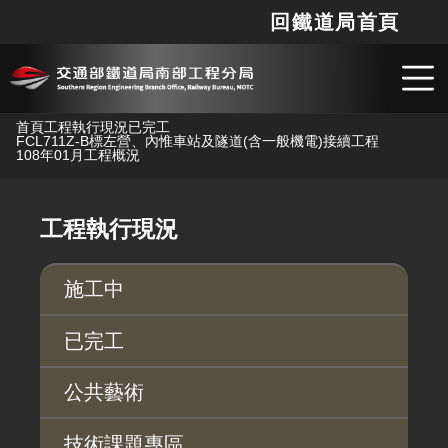
回鐵道局首頁
網站
搜
跳到主要內容
首頁
工程執行現況
已完工
FCL711Z-B標左營、內惟車站及隧道(含一般機電)接續工程
108年01月工程概況
工程執行現況
施工中
已完工
公共藝術
技術課題專區