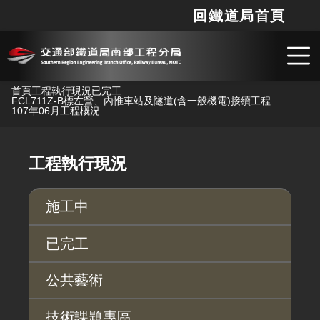
回鐵道局首頁
網站
搜
跳到主要內容
首頁
工程執行現況
已完工
FCL711Z-B標左營、內惟車站及隧道(含一般機電)接續工程
107年06月工程概況
工程執行現況
施工中
已完工
公共藝術
技術課題專區