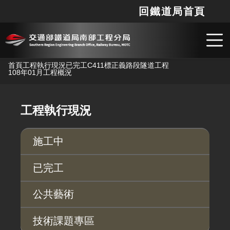
回鐵道局首頁
網站
搜
跳到主要內容
首頁
工程執行現況
已完工
C411標正義路段隧道工程
108年01月工程概況
工程執行現況
施工中
已完工
公共藝術
技術課題專區