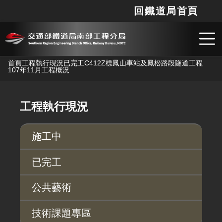
回鐵道局首頁
網站
搜
跳到主要內容
首頁
工程執行現況
已完工
C412Z標鳳山車站及鳳松路段隧道工程
107年11月工程概況
工程執行現況
施工中
已完工
公共藝術
技術課題專區