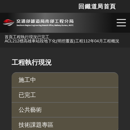
回鐵道局首頁
網站
搜
跳到主要內容
首頁
工程執行現況
已完工
ACL212標高雄車站段地下化(明挖覆蓋)工程
112年04月工程概況
工程執行現況
施工中
已完工
公共藝術
技術課題專區