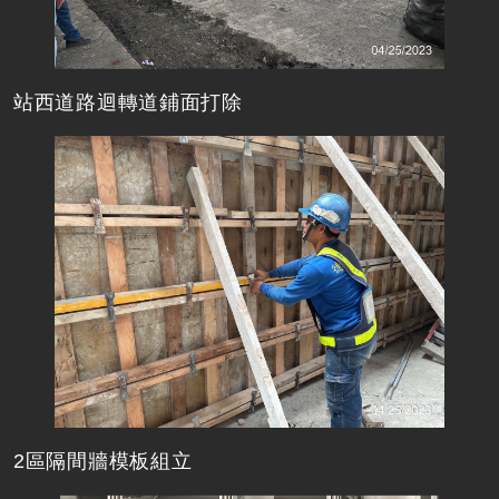
站西道路迴轉道鋪面打除
2區隔間牆模板組立