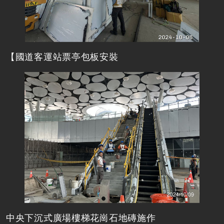
【國道客運站票亭包板安裝
中央下沉式廣場樓梯花崗石地磚施作