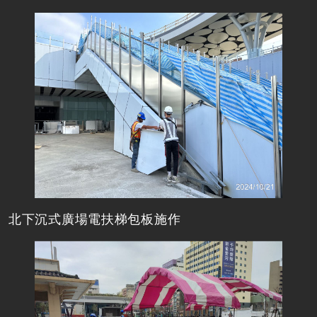
北下沉式廣場電扶梯包板施作