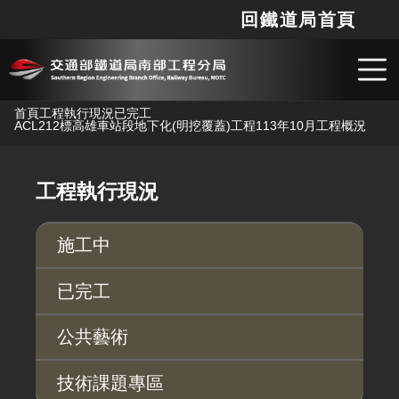
回鐵道局首頁
網站
搜
跳到主要內容
首頁
工程執行現況
已完工
ACL212標高雄車站段地下化(明挖覆蓋)工程
113年10月工程概況
工程執行現況
施工中
已完工
公共藝術
技術課題專區