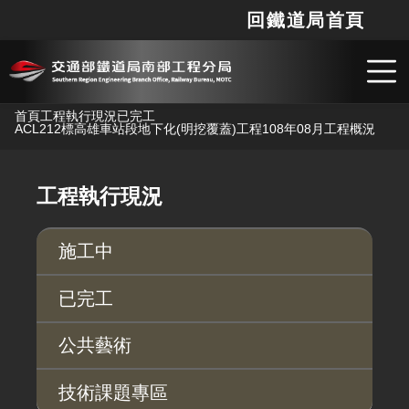
回鐵道局首頁
網站
搜
跳到主要內容
首頁
工程執行現況
已完工
ACL212標高雄車站段地下化(明挖覆蓋)工程
108年08月工程概況
工程執行現況
施工中
已完工
公共藝術
技術課題專區