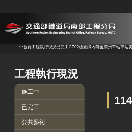
跳到主要內容
:::
:::
首頁
工程執行現況
已完工
CF02標臺鐵內獅至南州車站車站
工程執行現況
施工中
11
已完工
公共藝術