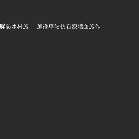
脲防水材施
加祿車站仿石漆牆面施作